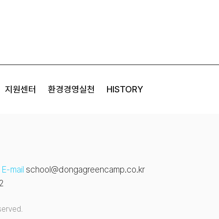
지원센터
환경경영실천
HISTORY
E-mail
school@dongagreencamp.co.kr
2
served.