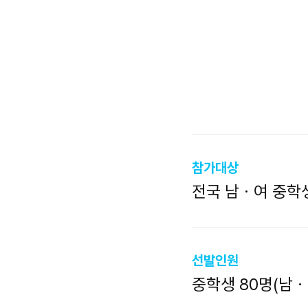
참가대상
전국 남ㆍ여 중학생
선발인원
중학생 80명(남ㆍ