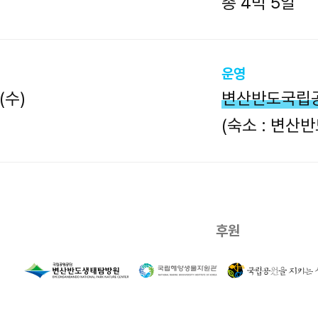
총 4박 5일
운영
(수)
변산반도국립
(숙소 : 변산
후원