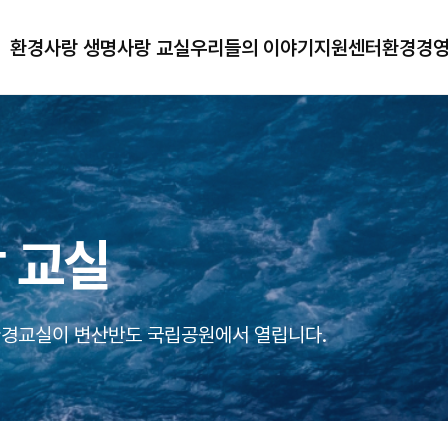
환경사랑 생명사랑 교실
우리들의 이야기
지원센터
환경경
행사개요
캠프스케치(사진)
공지사항
청소년 환
행사일정
캠프스케치(영상)
교실 FAQ
참가자 모집
캠프카드뉴스
교실 Q&A
 교실
참가자 명단
포스터
환경교실이 변산반도 국립공원에서 열립니다.
홍보영상