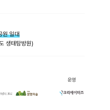
공원 일대
반도 생태탐방원)
운영